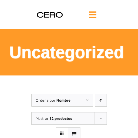
Saltar
al
Toggle
contenido
Navigation
INICIO
Uncategorized
FILOSOFÍA
TE AYUDAMOS
FORMACIÓN
Ordena por
Nombre
COMUNIDAD
Mostrar
12 productos
BLOG