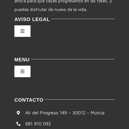
ahora para que vayas progresando en las fases, y
puedas disfrutar de nuevo de la vida.
AVISO LEGAL
Toggle
Navigation
Política de privacidad
MENU
Condiciones de uso
Toggle
Navigation
Ley de cookies
Inicio
CONTACTO
Accesibilidad
Filosofía
AV del Progreso 149 – 30012 – Murcia
Mapa del sitio
681 910 092
Te ayudamos