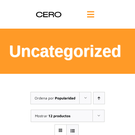
Saltar
al
Toggle
contenido
Navigation
INICIO
Uncategorized
FILOSOFÍA
TE AYUDAMOS
FORMACIÓN
Ordena por
Popularidad
COMUNIDAD
Mostrar
12 productos
BLOG