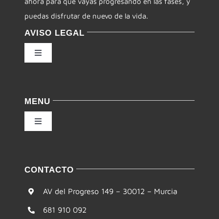
ahora para que vayas progresando en las fases, y
puedas disfrutar de nuevo de la vida.
AVISO LEGAL
Toggle
Navigation
Política de privacidad
MENU
Condiciones de uso
Toggle
Navigation
Ley de cookies
Inicio
CONTACTO
Accesibilidad
Filosofía
AV del Progreso 149 – 30012 – Murcia
Mapa del sitio
681 910 092
Te ayudamos