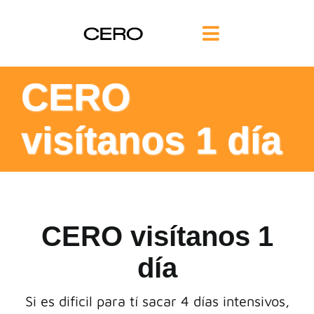
Saltar
al
Toggle
contenido
Navigation
INICIO
CERO
visítanos 1 día
FILOSOFÍA
TE AYUDAMOS
FORMACIÓN
CERO visítanos 1
día
COMUNIDAD
Si es dificil para tí sacar 4 días intensivos,
BLOG