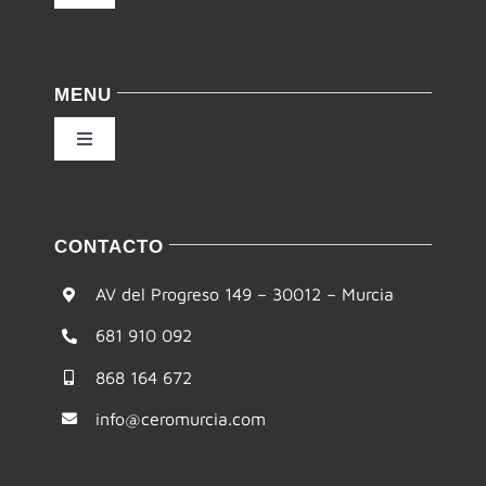
Navigation
Política de privacidad
MENU
Condiciones de uso
Toggle
Navigation
Ley de cookies
Inicio
CONTACTO
Accesibilidad
Filosofía
AV del Progreso 149 – 30012 – Murcia
Mapa del sitio
681 910 092
Te ayudamos
868 164 672
Formación
info@ceromurcia.com
Comunidad