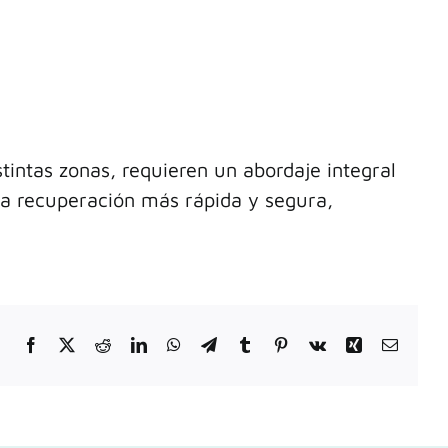
stintas zonas, requieren un abordaje integral
na recuperación más rápida y segura,
Facebook
X
Reddit
LinkedIn
WhatsApp
Telegram
Tumblr
Pinterest
Vk
Xing
Correo
electrón