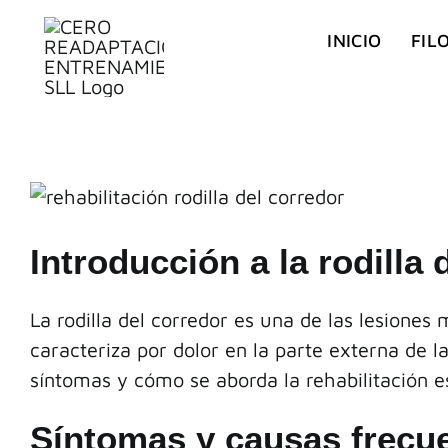
Saltar
INICIO
FIL
al
contenido
Ver
imagen
Introducción a la rodilla 
más
grande
La rodilla del corredor es una de las lesione
caracteriza por dolor en la parte externa de l
síntomas y cómo se aborda la rehabilitación 
Síntomas y causas frecuen