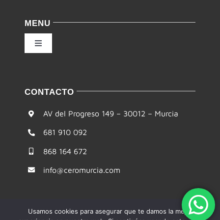
Política de privacidad
MENU
Condiciones de uso
Toggle
Navigation
Ley de cookies
Inicio
CONTACTO
Accesibilidad
Filosofía
AV del Progreso 149 – 30012 – Murcia
Mapa del sitio
681 910 092
Te ayudamos
868 164 672
Formación
info@ceromurcia.com
Comunidad
Usamos cookies para asegurar que te damos la mejor