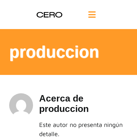
Saltar
al
Toggle
contenido
Navigation
INICIO
produccion
FILOSOFÍA
TE AYUDAMOS
FORMACIÓN
Acerca de
produccion
COMUNIDAD
Este autor no presenta ningún
detalle.
BLOG