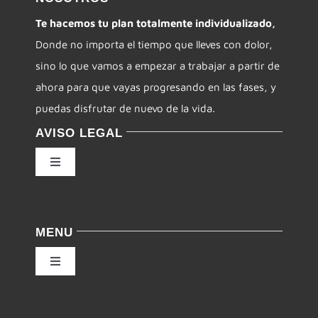
Te hacemos tu plan totalmente individualizado,
Donde no importa el tiempo que lleves con dolor,
sino lo que vamos a empezar a trabajar a partir de
ahora para que vayas progresando en las fases, y
puedas disfrutar de nuevo de la vida.
AVISO LEGAL
Toggle
Navigation
Política de privacidad
MENU
Condiciones de uso
Toggle
Navigation
Ley de cookies
Inicio