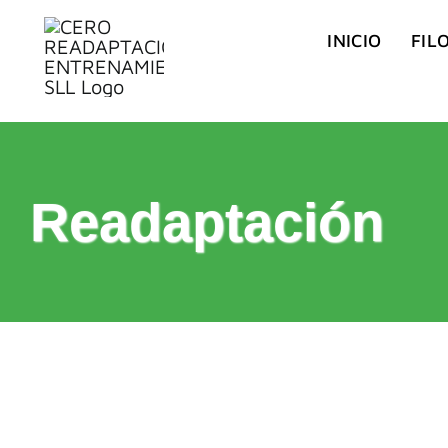
Saltar
INICIO
FIL
al
contenido
Readaptación