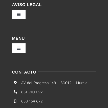
AVISO LEGAL
Toggle
Navigation
Política de privacidad
MENU
Condiciones de uso
Toggle
Navigation
Ley de cookies
Inicio
CONTACTO
Accesibilidad
Filosofía
AV del Progreso 149 – 30012 – Murcia
Mapa del sitio
681 910 092
Te ayudamos
868 164 672