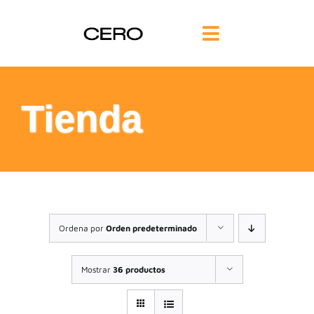
Saltar
al
Toggle
contenido
Navigation
INICIO
Tienda
FILOSOFÍA
TE AYUDAMOS
FORMACIÓN
Ordena por
Orden predeterminado
COMUNIDAD
Mostrar
36 productos
BLOG