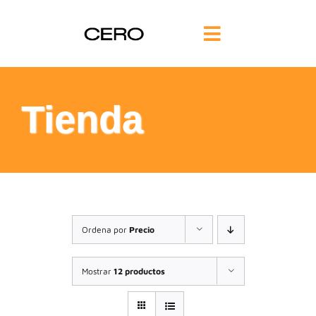
Saltar
al
Toggle
contenido
Navigation
INICIO
Tienda
FILOSOFÍA
TE AYUDAMOS
FORMACIÓN
Ordena por
Precio
COMUNIDAD
Mostrar
12 productos
BLOG