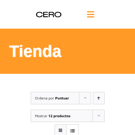
Saltar
al
Toggle
contenido
Navigation
INICIO
Tienda
FILOSOFÍA
TE AYUDAMOS
FORMACIÓN
Ordena por
Puntuar
COMUNIDAD
Mostrar
12 productos
BLOG