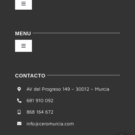
Toggle
Navigation
Política de privacidad
MENU
Condiciones de uso
Toggle
Navigation
Ley de cookies
Inicio
CONTACTO
Accesibilidad
Filosofía
AV del Progreso 149 – 30012 – Murcia
Mapa del sitio
681 910 092
Te ayudamos
868 164 672
Formación
info@ceromurcia.com