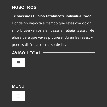
NOSOTROS
Te hacemos tu plan totalmente individualizado,
Donde no importa el tiempo que lleves con dolor,
sino lo que vamos a empezar a trabajar a partir de
ahora para que vayas progresando en las fases, y
puedas disfrutar de nuevo de la vida.
AVISO LEGAL
Toggle
Navigation
Política de privacidad
MENU
Condiciones de uso
Toggle
Navigation
Ley de cookies