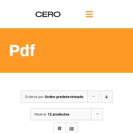
Saltar
al
Toggle
contenido
Navigation
INICIO
Pdf
FILOSOFÍA
TE AYUDAMOS
FORMACIÓN
Ordena por
Orden predeterminado
COMUNIDAD
Mostrar
12 productos
BLOG