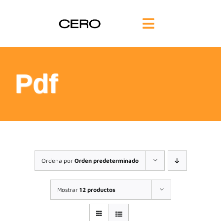
Saltar
al
Toggle
contenido
Navigation
INICIO
Pdf
FILOSOFÍA
TE AYUDAMOS
FORMACIÓN
Ordena por
Orden predeterminado
COMUNIDAD
Mostrar
12 productos
BLOG