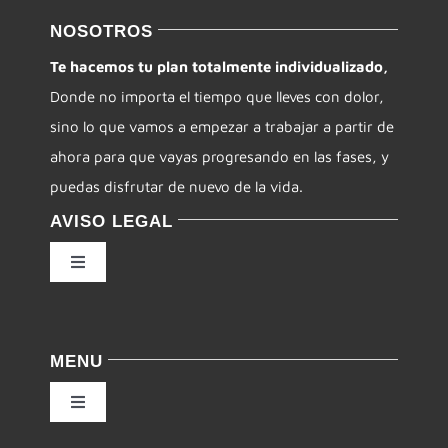
NOSOTROS
Te hacemos tu plan totalmente individualizado,
Donde no importa el tiempo que lleves con dolor,
sino lo que vamos a empezar a trabajar a partir de
ahora para que vayas progresando en las fases, y
puedas disfrutar de nuevo de la vida.
AVISO LEGAL
Toggle
Navigation
Política de privacidad
MENU
Condiciones de uso
Toggle
Navigation
Ley de cookies