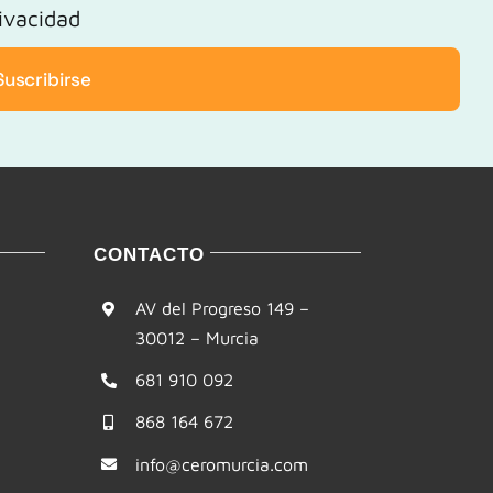
rivacidad
Suscribirse
CONTACTO
AV del Progreso 149 –
30012 – Murcia
681 910 092
868 164 672
info@ceromurcia.com