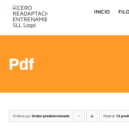
Saltar
INICIO
FIL
al
contenido
Pdf
Ordena por
Orden predeterminado
Mostrar
12 prod