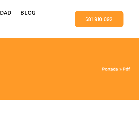
IDAD
BLOG
681 910 092
Portada
»
Pdf