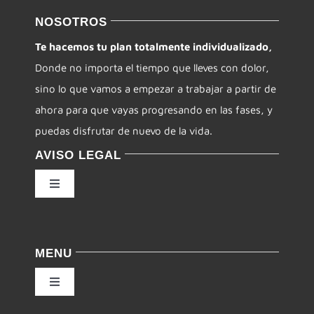
NOSOTROS
Te hacemos tu plan totalmente individualizado,
Donde no importa el tiempo que lleves con dolor,
sino lo que vamos a empezar a trabajar a partir de
ahora para que vayas progresando en las fases, y
puedas disfrutar de nuevo de la vida.
AVISO LEGAL
Toggle
Navigation
Política de privacidad
MENU
Condiciones de uso
Toggle
Navigation
Ley de cookies