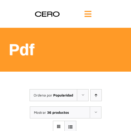
Saltar
al
Toggle
contenido
Navigation
INICIO
Pdf
FILOSOFÍA
TE AYUDAMOS
FORMACIÓN
Ordena por
Popularidad
COMUNIDAD
Mostrar
36 productos
BLOG