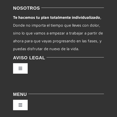
NOSOTROS
Te hacemos tu plan totalmente individualizado,
Donde no importa el tiempo que lleves con dolor,
sino lo que vamos a empezar a trabajar a partir de
ahora para que vayas progresando en las fases, y
puedas disfrutar de nuevo de la vida.
AVISO LEGAL
Toggle
Navigation
Política de privacidad
MENU
Condiciones de uso
Toggle
Navigation
Ley de cookies