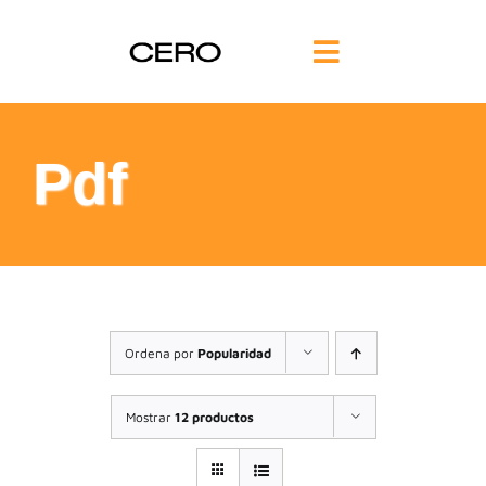
Saltar
al
Toggle
contenido
Navigation
INICIO
Pdf
FILOSOFÍA
TE AYUDAMOS
FORMACIÓN
Ordena por
Popularidad
COMUNIDAD
Mostrar
12 productos
BLOG