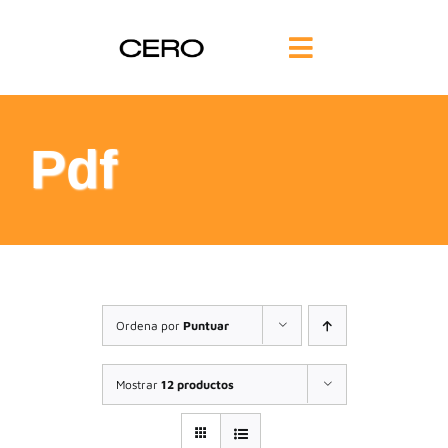
Saltar
al
Toggle
contenido
Navigation
INICIO
Pdf
FILOSOFÍA
TE AYUDAMOS
FORMACIÓN
Ordena por
Puntuar
COMUNIDAD
Mostrar
12 productos
BLOG