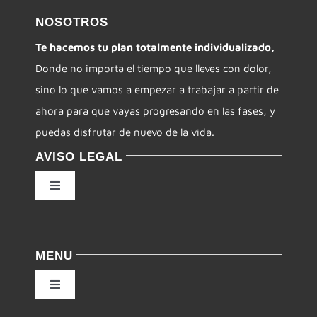
NOSOTROS
Te hacemos tu plan totalmente individualizado,
Donde no importa el tiempo que lleves con dolor,
sino lo que vamos a empezar a trabajar a partir de
ahora para que vayas progresando en las fases, y
puedas disfrutar de nuevo de la vida.
AVISO LEGAL
Toggle
Navigation
Política de privacidad
MENU
Condiciones de uso
Toggle
Navigation
Ley de cookies