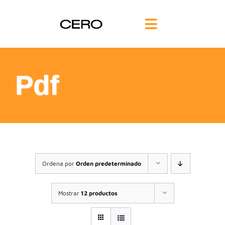
Saltar
al
Toggle
contenido
Navigation
INICIO
Pdf
FILOSOFÍA
TE AYUDAMOS
FORMACIÓN
Ordena por
Orden predeterminado
COMUNIDAD
Mostrar
12 productos
BLOG