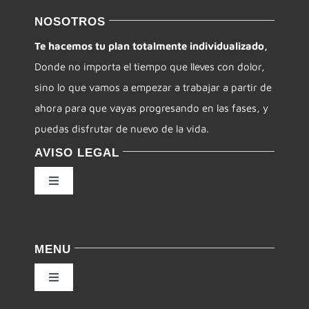
NOSOTROS
Te hacemos tu plan totalmente individualizado,
Donde no importa el tiempo que lleves con dolor,
sino lo que vamos a empezar a trabajar a partir de
ahora para que vayas progresando en las fases, y
puedas disfrutar de nuevo de la vida.
AVISO LEGAL
Toggle
Navigation
Política de privacidad
MENU
Condiciones de uso
Toggle
Navigation
Ley de cookies