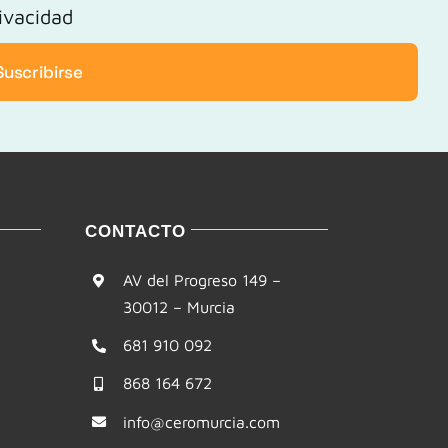
rivacidad
Suscribirse
CONTACTO
AV del Progreso 149 –
30012 – Murcia
681 910 092
868 164 672
info@ceromurcia.com