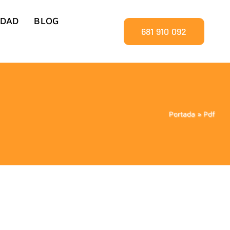
IDAD
BLOG
681 910 092
Portada
»
Pdf