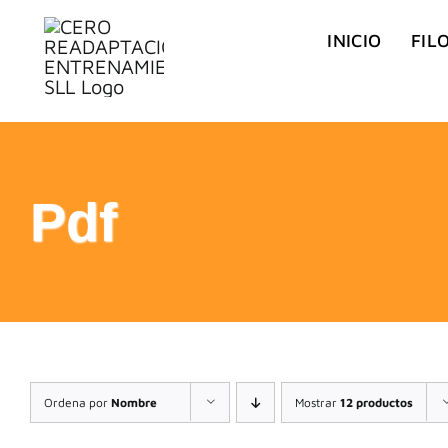
Saltar
INICIO
FIL
al
contenido
Pdf
Ordena por
Nombre
Mostrar
12 productos