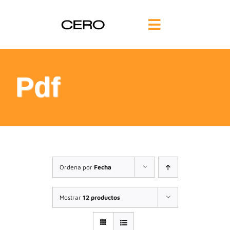
Saltar
al
Toggle
contenido
Navigation
INICIO
Pdf
FILOSOFÍA
TE AYUDAMOS
FORMACIÓN
Ordena por
Fecha
COMUNIDAD
Mostrar
12 productos
BLOG