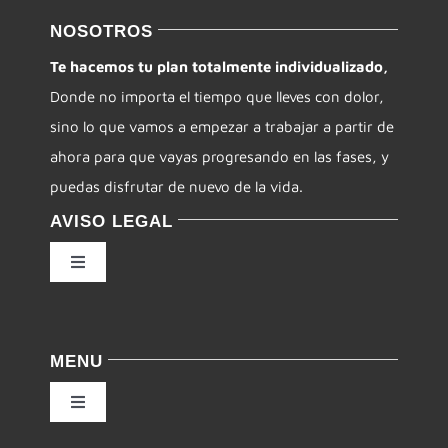
NOSOTROS
Te hacemos tu plan totalmente individualizado,
Donde no importa el tiempo que lleves con dolor,
sino lo que vamos a empezar a trabajar a partir de
ahora para que vayas progresando en las fases, y
puedas disfrutar de nuevo de la vida.
AVISO LEGAL
Toggle
Navigation
Política de privacidad
MENU
Condiciones de uso
Toggle
Navigation
Ley de cookies