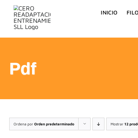
Saltar
INICIO
FIL
al
contenido
Pdf
Ordena por
Orden predeterminado
Mostrar
12 prod