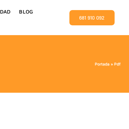
IDAD
BLOG
681 910 092
Portada
»
Pdf