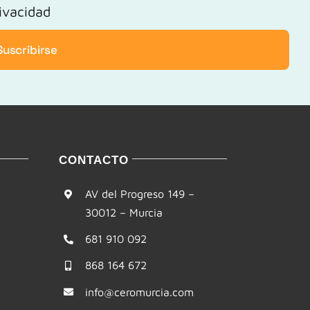
rivacidad
Suscribirse
CONTACTO
AV del Progreso 149 –
30012 – Murcia
681 910 092
868 164 672
info@ceromurcia.com