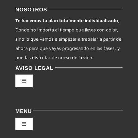
NOSOTROS
Te hacemos tu plan totalmente individualizado,
Donde no importa el tiempo que lleves con dolor,
sino lo que vamos a empezar a trabajar a partir de
ahora para que vayas progresando en las fases, y
puedas disfrutar de nuevo de la vida.
AVISO LEGAL
Toggle
Navigation
Política de privacidad
MENU
Condiciones de uso
Toggle
Navigation
Ley de cookies