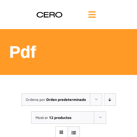
Saltar
al
Toggle
contenido
Navigation
INICIO
Pdf
FILOSOFÍA
TE AYUDAMOS
FORMACIÓN
Ordena por
Orden predeterminado
COMUNIDAD
Mostrar
12 productos
BLOG