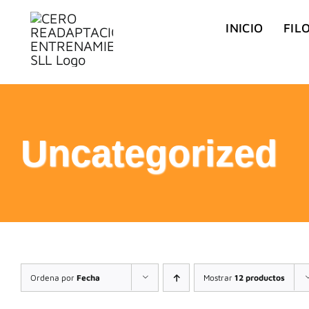
Saltar
INICIO
FIL
al
contenido
Uncategorized
Ordena por
Fecha
Mostrar
12 productos