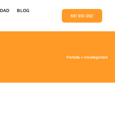
IDAD
BLOG
681 910 092
Portada
»
Uncategorized