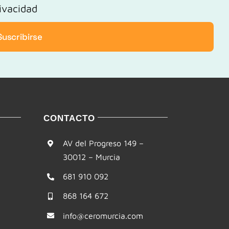
rivacidad
Suscribirse
CONTACTO
AV del Progreso 149 –
30012 – Murcia
681 910 092
868 164 672
info@ceromurcia.com