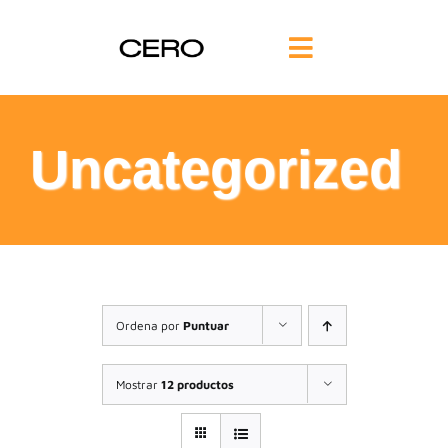
Saltar
al
Toggle
contenido
Navigation
INICIO
Uncategorized
FILOSOFÍA
TE AYUDAMOS
FORMACIÓN
Ordena por
Puntuar
COMUNIDAD
Mostrar
12 productos
BLOG