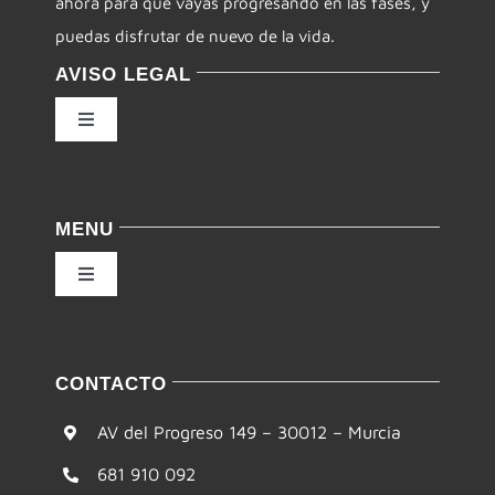
ahora para que vayas progresando en las fases, y
puedas disfrutar de nuevo de la vida.
AVISO LEGAL
Toggle
Navigation
Política de privacidad
MENU
Condiciones de uso
Toggle
Navigation
Ley de cookies
Inicio
CONTACTO
Accesibilidad
Filosofía
AV del Progreso 149 – 30012 – Murcia
Mapa del sitio
681 910 092
Te ayudamos