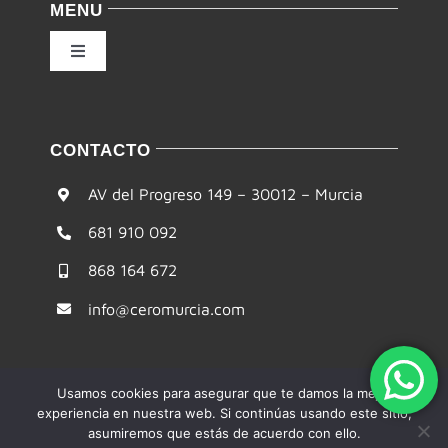
MENU
Condiciones de uso
Toggle
Navigation
Ley de cookies
Inicio
CONTACTO
Accesibilidad
Filosofía
AV del Progreso 149 – 30012 – Murcia
Mapa del sitio
681 910 092
Te ayudamos
868 164 672
Formación
info@ceromurcia.com
Comunidad
Usamos cookies para asegurar que te damos la mejor
experiencia en nuestra web. Si continúas usando este sitio,
Blog
asumiremos que estás de acuerdo con ello.