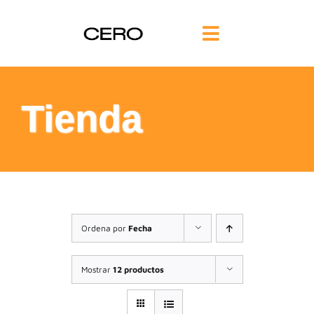
Saltar
al
Toggle
contenido
Navigation
INICIO
Tienda
FILOSOFÍA
TE AYUDAMOS
FORMACIÓN
Ordena por
Fecha
COMUNIDAD
Mostrar
12 productos
BLOG