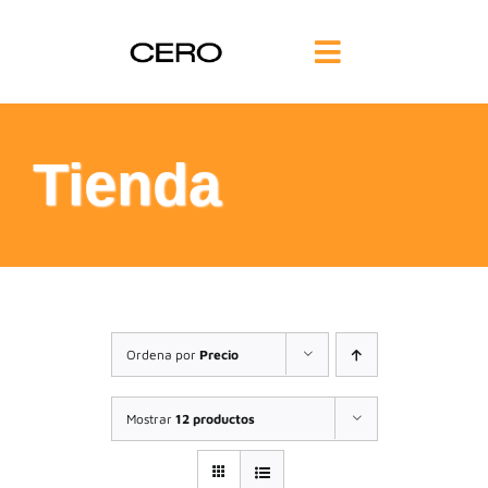
Saltar
al
Toggle
contenido
Navigation
INICIO
Tienda
FILOSOFÍA
TE AYUDAMOS
FORMACIÓN
Ordena por
Precio
COMUNIDAD
Mostrar
12 productos
BLOG