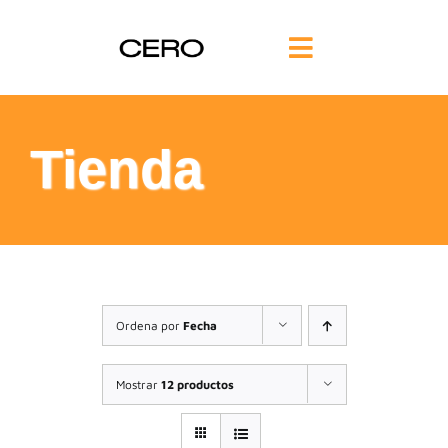
Saltar
al
Toggle
contenido
Navigation
INICIO
Tienda
FILOSOFÍA
TE AYUDAMOS
FORMACIÓN
Ordena por
Fecha
COMUNIDAD
Mostrar
12 productos
BLOG