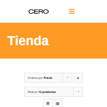
Saltar
al
Toggle
contenido
Navigation
INICIO
Tienda
FILOSOFÍA
TE AYUDAMOS
FORMACIÓN
Ordena por
Precio
COMUNIDAD
Mostrar
12 productos
BLOG