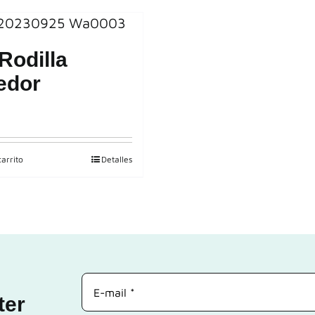
Rodilla
edor
carrito
Detalles
ter