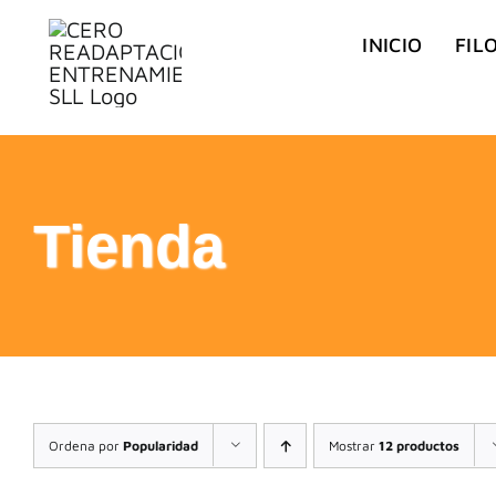
Saltar
INICIO
FIL
al
contenido
Tienda
Ordena por
Popularidad
Mostrar
12 productos