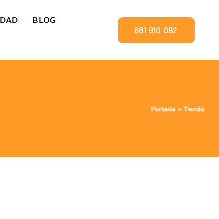
IDAD
BLOG
681 910 092
Portada
»
Tienda